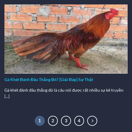
Gà Khét Đánh Đâu Thắng Đó? [Giải Đáp] Sự Thật
Gà khét đánh đâu thắng đó là câu nói được rất nhiều sự kê truyền
[...]
1
2
3
4