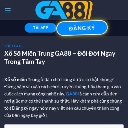
Bỏ
qua
nội
dung
ĐĂNG KÝ
TẢI APP
THỂ THAO
Xổ Số Miền Trung GA88 – Đổi Đời Ngay
Trong Tầm Tay
Xổ số miền Trung
ở đâu chơi cũng được có thật không?
Đừng bám víu vào cách chơi truyền thống, hãy tham gia vào
cuộc cách mạng công nghệ này.
GA88
là cánh cửa dẫn đến
nơi giấc mơ có thể thành sự thật. Hãy khám phá cùng chúng
tôi! Đăng ký ngay hôm nay viết nên câu chuyện thành công
của bạn ngay bây giờ!