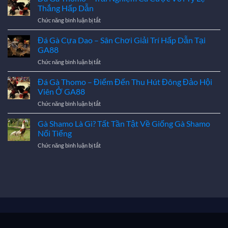
Gà
Thắng Hấp Dẫn
Đá
ở
Chức năng bình luận bị tắt
Đòn
Đá
Độc
Gà
Đá Gà Cựa Dao – Sân Chơi Giải Trí Hấp Dẫn Tại
Mạnh
Thomo
Mẽ
GA88
–
Nhất
ở
Chức năng bình luận bị tắt
Trải
Đến
Đá
Nghiệm
Thời
Gà
Đá Gà Thomo – Điểm Đến Thu Hút Đông Đảo Hội
Cá
Điểm
Cựa
Cược
Viên Ở GA88
Hiện
Dao
Với
Tại
ở
Chức năng bình luận bị tắt
–
Tỷ
Đá
Sân
Lệ
Gà
Gà Shamo Là Gì? Tất Tần Tật Về Giống Gà Shamo
Chơi
Thắng
Thomo
Giải
Nổi Tiếng
Hấp
–
Trí
Dẫn
ở
Chức năng bình luận bị tắt
Điểm
Hấp
Gà
Đến
Dẫn
Shamo
Thu
Tại
Là
Hút
GA88
Gì?
Đông
Tất
Đảo
Tần
Hội
Tật
Viên
Về
Ở
Giống
GA88