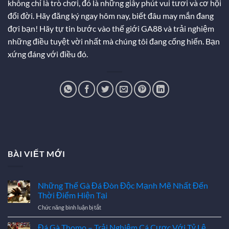
không chỉ là trò chơi, đó là những giây phút vui tươi và cơ hội
đổi đời. Hãy đăng ký ngay hôm nay, biết đâu may mắn đang
đợi bạn!
Hãy tự tin bước vào thế giới GA88 và trải nghiệm
những điều tuyệt vời nhất mà chúng tôi đang cống hiến. Bạn
xứng đáng với điều đó.
BÀI VIẾT MỚI
Những Thế Gà Đá Đòn Độc Mạnh Mẽ Nhất Đến
Thời Điểm Hiện Tại
ở
Chức năng bình luận bị tắt
Những
Thế
Đá Gà Thomo – Trải Nghiệm Cá Cược Với Tỷ Lệ