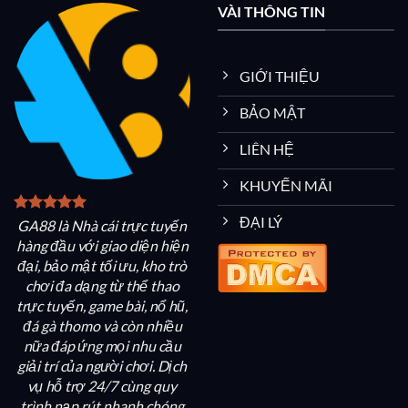
Gà
VÀI THÔNG TIN
Shamo
Nổi
Tiếng
GIỚI THIỆU
BẢO MẬT
LIÊN HỆ
KHUYẾN MÃI
ĐẠI LÝ
GA88 là Nhà cái trực tuyến
hàng đầu với giao diện hiện
đại, bảo mật tối ưu, kho trò
chơi đa dạng từ thể thao
trực tuyến, game bài, nổ hũ,
đá gà thomo và còn nhiều
nữa đáp ứng mọi nhu cầu
giải trí của người chơi. Dịch
vụ hỗ trợ 24/7 cùng quy
trình nạp rút nhanh chóng